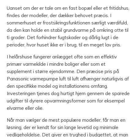
Uanset om der er tale om en fast bopæl eller et fritidshus,
findes der modeller, der dækker behovet præcis. I
sommerhuset er frostsikringsfunktionen særligt værdifuld,
da den kan holde en stabil grundvarme på omkring otte til
ti grader. Det forhindrer fugtskader og dårlig lugt i de
perioder, hvor huset ikke er i brug, til en meget lav pris.
I helårshuse fungerer anlægget ofte som en effektiv
primær varmekilde i mindre boliger eller som et
supplement i større ejendomme. Den præcise pris på
Panasonic varmepumpe luft til luft afhænger naturligvis af
den specifikke model og installationens omfang.
Investeringen tjenes dog hurtigt hjem gennem de sparede
udgifter til dyrere opvarmningsformer som for eksempel
elvarme eller olie.
Når man vælger de mest populære modeller, får man en
løsning, der er kendt for sin lange levetid og minimale
vedligeholdelse. Det giver en tryghed i budgettet, at man