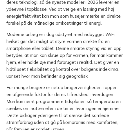
deres teknologi, så de nyeste modeller i 2026 leverer en
ydeevne i topklasse. Ved at vælge en løsning med høj
energieffektivitet kan man som husejer mærke en direkte
forskel på de månedlige omkostninger til energi.
Moderne anlæg er i dag udstyret med indbygget WiFi,
hvilket gør det muligt at styre varmen direkte fra en
smartphone eller tablet. Denne smarte styring via en app
betyder, at man kan skrue op for varmen, før man kommer
hjem, eller holde øje med forbruget i realtid. Det giver en
hidtil uset fleksibilitet og kontrol over boligens indeklima,
uanset hvor man befinder sig geografisk.
For mange brugere er netop brugervenligheden i appen
en afgørende faktor for deres tilfredshed i hverdagen.
Man kan nemt programmere tidsplaner, så temperaturen
sænkes om natten eller i de timer, hvor ingen er hjemme.
Dette bidrager yderligere til at sænke det samlede
strømforbrug uden at gå på kompromis med komforten,
når familien er samlet i stuen.