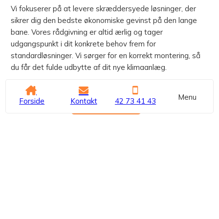
Vi fokuserer på at levere skræddersyede løsninger, der
sikrer dig den bedste økonomiske gevinst på den lange
bane. Vores rådgivning er altid ærlig og tager
udgangspunkt i dit konkrete behov frem for
standardløsninger. Vi sørger for en korrekt montering, så
du får det fulde udbytte af dit nye klimaanlæg.
Menu
Forside
Kontakt
42 73 41 43
Kontakt os
42 73 41 43
Se seneste indlæg
Guide: Sådan finder du den perfekte