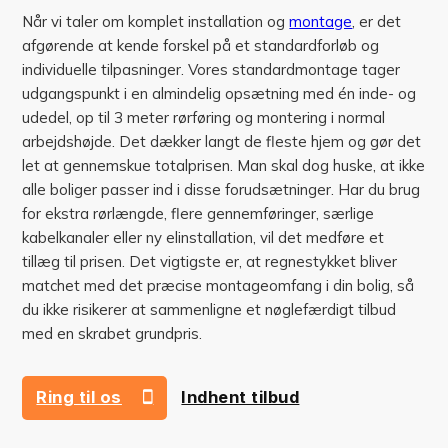
Når vi taler om komplet installation og
montage
, er det
afgørende at kende forskel på et standardforløb og
individuelle tilpasninger. Vores standardmontage tager
udgangspunkt i en almindelig opsætning med én inde- og
udedel, op til 3 meter rørføring og montering i normal
arbejdshøjde. Det dækker langt de fleste hjem og gør det
let at gennemskue totalprisen. Man skal dog huske, at ikke
alle boliger passer ind i disse forudsætninger. Har du brug
for ekstra rørlængde, flere gennemføringer, særlige
kabelkanaler eller ny elinstallation, vil det medføre et
tillæg til prisen. Det vigtigste er, at regnestykket bliver
matchet med det præcise montageomfang i din bolig, så
du ikke risikerer at sammenligne et nøglefærdigt tilbud
med en skrabet grundpris.
Ring til os
Indhent tilbud
42 73 41 43