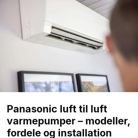
Spring til hovedindhold
Spring til sidefod
Panasonic luft til luft
varmepumper – modeller,
fordele og installation