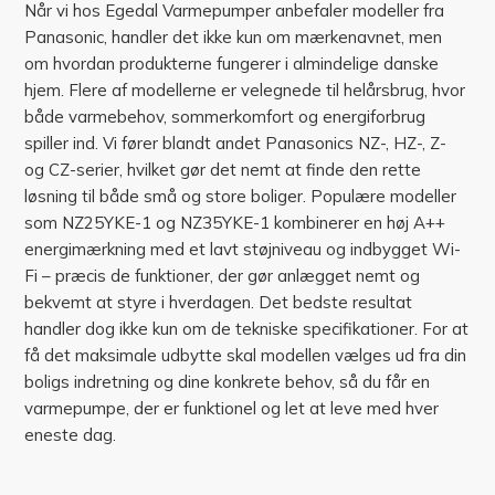
Når vi hos Egedal Varmepumper anbefaler modeller fra
Panasonic, handler det ikke kun om mærkenavnet, men
om hvordan produkterne fungerer i almindelige danske
hjem. Flere af modellerne er velegnede til helårsbrug, hvor
både varmebehov, sommerkomfort og energiforbrug
spiller ind. Vi fører blandt andet Panasonics NZ-, HZ-, Z-
og CZ-serier, hvilket gør det nemt at finde den rette
løsning til både små og store boliger. Populære modeller
som NZ25YKE-1 og NZ35YKE-1 kombinerer en høj A++
energimærkning med et lavt støjniveau og indbygget Wi-
Fi – præcis de funktioner, der gør anlægget nemt og
bekvemt at styre i hverdagen. Det bedste resultat
handler dog ikke kun om de tekniske specifikationer. For at
få det maksimale udbytte skal modellen vælges ud fra din
boligs indretning og dine konkrete behov, så du får en
varmepumpe, der er funktionel og let at leve med hver
eneste dag.