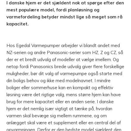
I danske hjem er det sjældent nok at spørge efter den
mest populære model, fordi planløsning og
varmefordeling betyder mindst lige så meget som rå
kapacitet.
Hos Egedal Varmepumper arbejder vi blandt andet med
NZ-serien og andre Panasonic-serier som HZ, Z og CZ, så
der er et bredt udvalg af modeller at vælge imellem. Og
netop fordi Panasonics brede udvalg giver flere forskellige
muligheder, bør dit valg af varmepumpe også starte med
din boligs behov og ikke med modelnavnet. I mindre
boliger eller sommerhuse kan en kompakt og effektiv
løsning være det rigtige valg, mens større hjem kan have
brug for mere kapacitet eller en anden serie. I danske
hjem er det nemlig især vigtigt at tænke på, hvordan
varmen skal bevæge sig mellem rummene, og om
anlægget skal være et supplement eller en central del af
opvarmningen. Derfor er den bedste model sjældent den