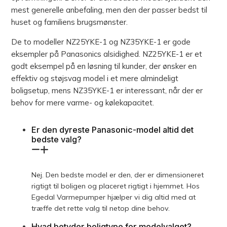
mest generelle anbefaling, men den der passer bedst til
huset og familiens brugsmønster.
De to modeller NZ25YKE-1 og NZ35YKE-1 er gode
eksempler på Panasonics alsidighed. NZ25YKE-1 er et
godt eksempel på en løsning til kunder, der ønsker en
effektiv og støjsvag model i et mere almindeligt
boligsetup, mens NZ35YKE-1 er interessant, når der er
behov for mere varme- og kølekapacitet.
Er den dyreste Panasonic-model altid det
bedste valg?
Nej. Den bedste model er den, der er dimensioneret
rigtigt til boligen og placeret rigtigt i hjemmet. Hos
Egedal Varmepumper hjælper vi dig altid med at
træffe det rette valg til netop dine behov.
Hvad betyder boligtype for modelvalget?