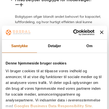
Boligtypen afgør blandt andet behovet for kapacitet,
luftfordeling, og hvor hurtigt effekten skal kunne
mærkes i de vigtigste rum. Kontakt en professionel
montør, hvis du gerne vil vælge den helt rette løsning
til din bolig.
Samtykke
Detaljer
Om
Kan samme Panasonic-model passe til både
sommerhus og helårshus?
Denne hjemmeside bruger cookies
I nogle tilfælde ja, men ikke automatisk. Brugsmønster
Vi bruger cookies til at tilpasse vores indhold og
og isoleringsniveau gør ofte en stor forskel på, hvad
annoncer, til at vise dig funktioner til sociale medier og til
der er det rigtige valg.
at analysere vores trafik. Vi deler også oplysninger om
din brug af vores hjemmeside med vores partnere inden
for sociale medier, annonceringspartnere og
analysepartnere. Vi indsamler data i overensstemmelse
med
Googles Business Data Responsibility Site
.