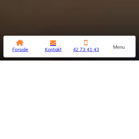
Menu
Forside
Kontakt
42 73 41 43
Vi har
prisgaranti
på alle varmepumper
Haier Varmepumper: En
investering i dit hjem
Haier er kendt for sin innovation og kvalitet inden for