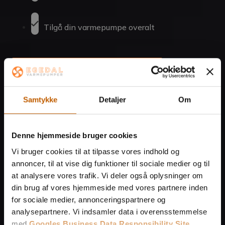
Tilgå din varmepumpe overalt
Ring til os
42 73 41 43
Har du spørgsmål?
Samtykke
Detaljer
Om
Kontakt os
Få et tilbud
Denne hjemmeside bruger cookies
Vi vender tilbage hurtigst muligt.
Vi bruger cookies til at tilpasse vores indhold og
annoncer, til at vise dig funktioner til sociale medier og til
at analysere vores trafik. Vi deler også oplysninger om
din brug af vores hjemmeside med vores partnere inden
for sociale medier, annonceringspartnere og
analysepartnere. Vi indsamler data i overensstemmelse
med
Googles Business Data Responsibility Site
.