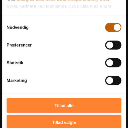
Vores partnere kan kombinere disse data med andre
oplysninger, du har givet dem, eller som de har indsamlet
fra din brug af deres tjenester.
Samtykkevalg
Nødvendig
Se Cookie & Privatlivspolitik
her
Præferencer
Statistik
Marketing
Tillad alle
Tillad valgte