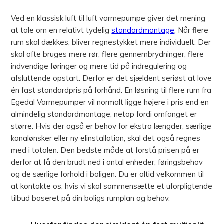
Ved en klassisk luft til luft varmepumpe giver det mening
at tale om en relativt tydelig
standardmontage
. Når flere
rum skal dækkes, bliver regnestykket mere individuelt. Der
skal ofte bruges mere rør, flere gennembrydninger, flere
indvendige føringer og mere tid på indregulering og
afsluttende opstart. Derfor er det sjældent seriøst at love
én fast standardpris på forhånd. En løsning til flere rum fra
Egedal Varmepumper vil normalt ligge højere i pris end en
almindelig standardmontage, netop fordi omfanget er
større. Hvis der også er behov for ekstra længder, særlige
kanalønsker eller ny elinstallation, skal det også regnes
med i totalen. Den bedste måde at forstå prisen på er
derfor at få den brudt ned i antal enheder, føringsbehov
og de særlige forhold i boligen. Du er altid velkommen til
at kontakte os, hvis vi skal sammensætte et uforpligtende
tilbud baseret på din boligs rumplan og behov.