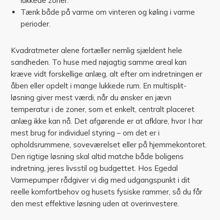
lukkede zoner.
Tænk både på varme om vinteren og køling i varme
perioder.
Kvadratmeter alene fortæller nemlig sjældent hele
sandheden. To huse med nøjagtig samme areal kan
kræve vidt forskellige anlæg, alt efter om indretningen er
åben eller opdelt i mange lukkede rum. En multisplit-
løsning giver mest værdi, når du ønsker en jævn
temperatur i de zoner, som et enkelt, centralt placeret
anlæg ikke kan nå. Det afgørende er at afklare, hvor I har
mest brug for individuel styring – om det er i
opholdsrummene, soveværelset eller på hjemmekontoret.
Den rigtige løsning skal altid matche både boligens
indretning, jeres livsstil og budgettet. Hos Egedal
Varmepumper rådgiver vi dig med udgangspunkt i dit
reelle komfortbehov og husets fysiske rammer, så du får
den mest effektive løsning uden at overinvestere.