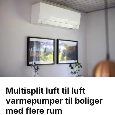
Spring til hovedindhold
Spring til sidefod
Multisplit luft til luft
varmepumper til boliger
med flere rum