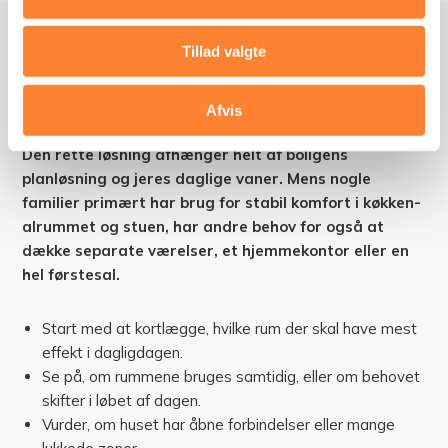
Hvilken multisplit varmepumpe
Tillad valgte
passer bedst til et mellemstort
hus?
Afvis
Den rette løsning afhænger helt af boligens
planløsning og jeres daglige vaner. Mens nogle
familier primært har brug for stabil komfort i køkken-
alrummet og stuen, har andre behov for også at
dække separate værelser, et hjemmekontor eller en
hel førstesal.
Start med at kortlægge, hvilke rum der skal have mest
effekt i dagligdagen.
Se på, om rummene bruges samtidig, eller om behovet
skifter i løbet af dagen.
Vurder, om huset har åbne forbindelser eller mange