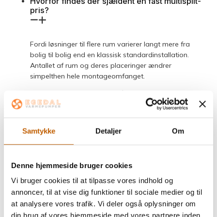
Hvorfor findes der sjældent én fast multisplit-
pris?
Fordi løsninger til flere rum varierer langt mere fra
bolig til bolig end en klassisk standardinstallation.
Antallet af rum og deres placeringer ændrer
simpelthen hele montageomfanget.
Er multisplit dyrere end én almindelig luft til luft
varmepumpe?
Samtykke
Detaljer
Om
Ja, som hovedregel. Flere indedele og mere
installationsarbejde giver normalt en højere samlet
pris. Til gengæld kan løsningen give dig bedre komfort
Denne hjemmeside bruger cookies
og effektivitet efter installationen.
Vi bruger cookies til at tilpasse vores indhold og
Hvad driver prisen mest op?
annoncer, til at vise dig funktioner til sociale medier og til
at analysere vores trafik. Vi deler også oplysninger om
din brug af vores hjemmeside med vores partnere inden